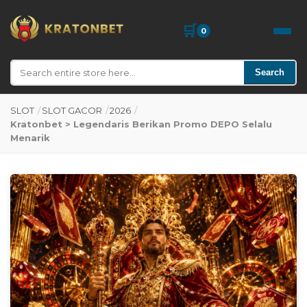
🛒
0
Search
SLOT
/
SLOT GACOR
/
2026
/
Kratonbet > Legendaris Berikan Promo DEPO Selalu
Menarik