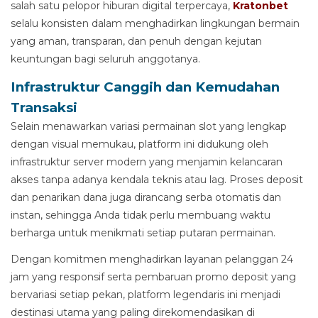
salah satu pelopor hiburan digital terpercaya,
Kratonbet
selalu konsisten dalam menghadirkan lingkungan bermain
yang aman, transparan, dan penuh dengan kejutan
keuntungan bagi seluruh anggotanya.
Infrastruktur Canggih dan Kemudahan
Transaksi
Selain menawarkan variasi permainan slot yang lengkap
dengan visual memukau, platform ini didukung oleh
infrastruktur server modern yang menjamin kelancaran
akses tanpa adanya kendala teknis atau lag. Proses deposit
dan penarikan dana juga dirancang serba otomatis dan
instan, sehingga Anda tidak perlu membuang waktu
berharga untuk menikmati setiap putaran permainan.
Dengan komitmen menghadirkan layanan pelanggan 24
jam yang responsif serta pembaruan promo deposit yang
bervariasi setiap pekan, platform legendaris ini menjadi
destinasi utama yang paling direkomendasikan di