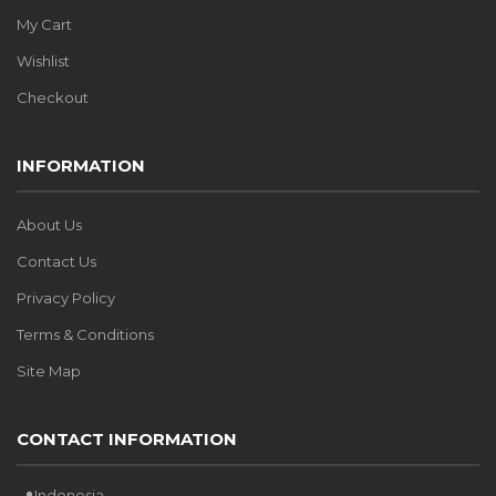
My Cart
Wishlist
Checkout
INFORMATION
About Us
Contact Us
Privacy Policy
Terms & Conditions
Site Map
CONTACT INFORMATION
Indonesia